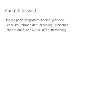
About the event
Unser Spezialprogramm "Ladino- jüdische 
Lieder" im Rahmen der Förderung "Jüdisches 
Leben in Kunst und Kultur" der Kulturstiftung 
des Freistaats Sachsen! Seid gespannt auf die 
Sephardische Musik. Unser Gast ist die 
Sängerin Shira Bitan.
TICKETS HIER
 : 
Herje Mine feat. Shiran Bitan - 
Horns Erben | Tickets von TixforGigs
und an der Abendkasse! 
Share this event